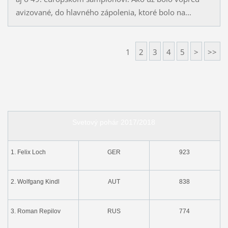
avizované, do hlavného zápolenia, ktoré bolo na...
1
2
3
4
5
>
>>
Svetový pohár 2017/2018
1. Felix Loch
GER
923
2. Wolfgang Kindl
AUT
838
3. Roman Repilov
RUS
774