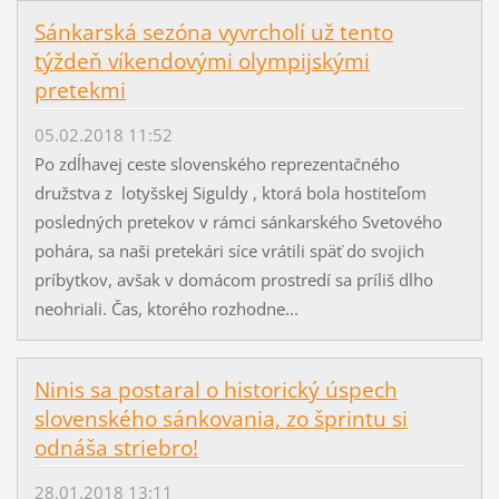
Sánkarská sezóna vyvrcholí už tento
týždeň víkendovými olympijskými
pretekmi
05.02.2018 11:52
Po zdĺhavej ceste slovenského reprezentačného
družstva z lotyšskej Siguldy , ktorá bola hostiteľom
posledných pretekov v rámci sánkarského Svetového
pohára, sa naši pretekári síce vrátili späť do svojich
príbytkov, avšak v domácom prostredí sa príliš dlho
neohriali. Čas, ktorého rozhodne...
Ninis sa postaral o historický úspech
slovenského sánkovania, zo šprintu si
odnáša striebro!
28.01.2018 13:11