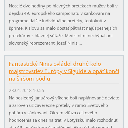
Necelé dve hodiny po hlavných pretekoch mužov boli v
dejisku 49. európskeho šampionátu v sánkovaní na
programe ďalšie individuálne preteky, tentokrát v
šprinte. K slovu sa malo dostať pätnásť najúspešnejších
pretekárov z hlavnej súťaže. Medzi nimi nechýbal ani
slovenský reprezentant, Jozef Ninis,...
Fantastický Ninis ovládol druhé kolo
majstrovstiev Európy v Sigulde a opäť končí
na širšom pódiu
28.01.2018 10:55
Na posledný januárový víkend boli naplánované deviate
a zároveň už záverečné preteky v rámci Svetového
pohára v sánkovaní. Okrem víťaza celkového
hodnotenia sa dnes na trati v Lotyšsku malo rozhodnúť
aj o 49. európskom šampiónovi. Ako už bolo vopred