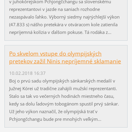
v juhokórejskom Pchjongčchangu sa slovenskému
reprezentantovi v jazde na saniach rozhodne
nezaspávalo ľahko. Výborný siedmy najrýchlejší výkon
(47.833 s) nášho pretekára v otváracom kole zatienila
nepríjemná kolízia v ďalšom pokuse. Tá rodáka z...
Po skvelom vstupe do olympijských
pretekov zažil Ninis nepríjemné sklamanie
10.02.2018 16:37
Boj o prvú sadu olympijských sánkarských medailí v
Južnej Kórei už tradične zahájili mužskí reprezentanti.
Stalo sa tak vo večerných hodinách miestneho času,
kedy sa dolu ľadovým tobogánom spustil prvý sánkar.
Už jeho výkon naznačil, že olympijská trať v
Pchjongčchangu bude pre mnohých veľkým...