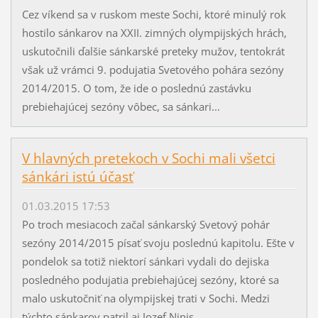
Cez víkend sa v ruskom meste Sochi, ktoré minulý rok
hostilo sánkarov na XXII. zimných olympijských hrách,
uskutočnili ďalšie sánkarské preteky mužov, tentokrát
však už vrámci 9. podujatia Svetového pohára sezóny
2014/2015. O tom, že ide o poslednú zastávku
prebiehajúcej sezóny vôbec, sa sánkari...
V hlavných pretekoch v Sochi mali všetci
sánkári istú účasť
01.03.2015 17:53
Po troch mesiacoch začal sánkarský Svetový pohár
sezóny 2014/2015 písať svoju poslednú kapitolu. Ešte v
pondelok sa totiž niektorí sánkari vydali do dejiska
posledného podujatia prebiehajúcej sezóny, ktoré sa
malo uskutočniť na olympijskej trati v Sochi. Medzi
týchto sánkarov patril aj Jozef Ninis,...