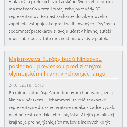
V hlavných pretekoch sánkarského Svetového pohára
má možnosť o víťaznú trofej zabojovať vždy 32
reprezentantov. Pätnásť sánkarov do víkendového
zápolenia vstupuje ako predkvalifikovaných. Zvyšných
sedemnásť pretekárov si svoju účasť v hlavnej súťaži
musí zabezpečiť. Túto možnosť majú vždy v piatok...
Majstrovstvá Európy budú Ninisovou
poslednou previerkou pred zimnými
olympijskými hrami v Pchjongčchangu
24.01.2018 15:13
Po mimoriadne úspešnom bodovom hodovaní Jozefa
Ninisa v nórskom Lillehammeri sa celé sánkarské
reprezentačné družstvo vrátane rodáka z Čadce vydalo
na dlhú cestu do ďalekého Lotyšska. V tejto pobaltskej
krajine je pre najrýchlejších mužov z ľadových korýt