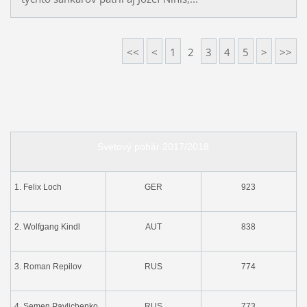
<<
<
1
2
3
4
5
>
>>
Svetový pohár 2017/2018
1. Felix Loch
GER
923
2. Wolfgang Kindl
AUT
838
3. Roman Repilov
RUS
774
4.
Semen Pavlichenko
RUS
773