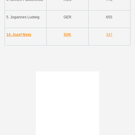
5. Jogannes Ludwig
GER
655
14. Jozef Ninis
SVK
347