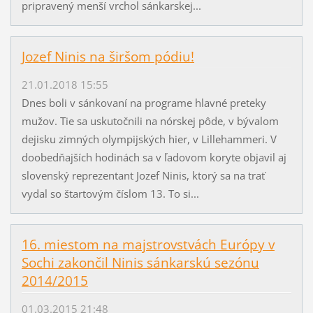
pripravený menší vrchol sánkarskej...
Jozef Ninis na širšom pódiu!
21.01.2018 15:55
Dnes boli v sánkovaní na programe hlavné preteky
mužov. Tie sa uskutočnili na nórskej pôde, v bývalom
dejisku zimných olympijských hier, v Lillehammeri. V
doobedňajších hodinách sa v ľadovom koryte objavil aj
slovenský reprezentant Jozef Ninis, ktorý sa na trať
vydal so štartovým číslom 13. To si...
16. miestom na majstrovstvách Európy v
Sochi zakončil Ninis sánkarskú sezónu
2014/2015
01.03.2015 21:48