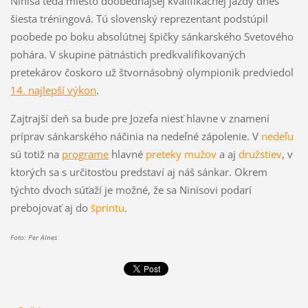
Ninisa teda miesto doobedňajšej kvalifikačnej jazdy dnes
šiesta tréningová. Tú slovenský reprezentant podstúpil
poobede po boku absolútnej špičky sánkarského Svetového
pohára. V skupine pätnástich predkvalifikovaných
pretekárov čoskoro už štvornásobný olympionik predviedol
14. najlepší výkon
.
Zajtrajší deň sa bude pre Jozefa niesť hlavne v znamení
príprav sánkarského náčinia na nedeľné zápolenie. V
nedeľu
sú totiž na
programe
hlavné
preteky mužov
a aj
družstiev
, v
ktorých sa s určitosťou predstaví aj náš sánkar. Okrem
týchto dvoch súťaží je možné, že sa Ninisovi podarí
prebojovať aj do
šprintu
.
Foto: Per Alnes