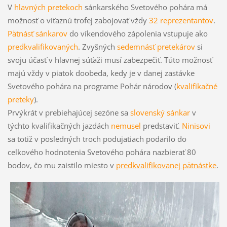
V
hlavných pretekoch
sánkarského Svetového pohára má
možnosť o víťaznú trofej zabojovať vždy
32 reprezentantov
.
Pätnásť sánkarov
do víkendového zápolenia vstupuje ako
predkvalifikovaných
. Zvyšných
sedemnásť pretekárov
si
svoju účasť v hlavnej súťaži musí zabezpečiť. Túto možnosť
majú vždy v piatok doobeda, kedy je v danej zastávke
Svetového pohára na programe Pohár národov (
kvalifikačné
preteky
).
Prvýkrát v prebiehajúcej sezóne sa
slovenský sánkar
v
týchto kvalifikačných jazdách
nemusel
predstaviť.
Ninisovi
sa totiž v posledných troch podujatiach podarilo do
celkového hodnotenia Svetového pohára nazbierať 80
bodov, čo mu zaistilo miesto v
predkvalifikovanej pätnástke
.