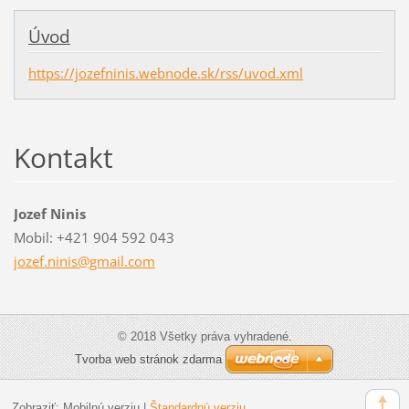
Úvod
https://jozefninis.webnode.sk/rss/uvod.xml
Kontakt
Jozef Ninis
Mobil: +421 904 592 043
jozef.ni
nis@gmai
l.com
© 2018 Všetky práva vyhradené.
Tvorba web stránok zdarma
Zobraziť:
Mobilnú verziu
|
Štandardnú verziu